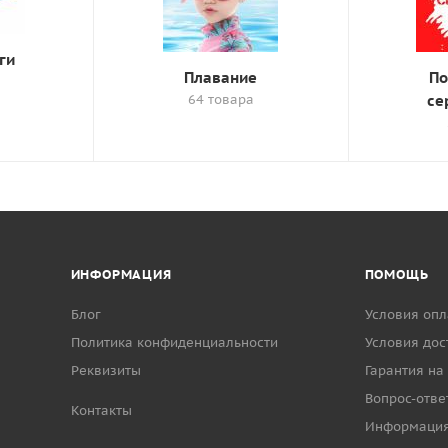
ги
Плавание
По
64 товара
се
ИНФОРМАЦИЯ
ПОМОЩЬ
Блог
Условия опл
Политика конфиденциальности
Условия дос
Реквизиты
Гарантия на
Вопрос-отве
Контакты
Информаци