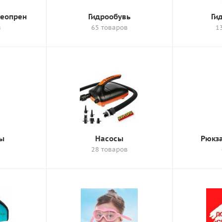
неопрен
Гидрообувь
Ги
в
65 товаров
1
ры
Насосы
Рюкза
28 товаров