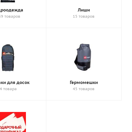
дроодежда
Лиши
39 товаров
15 товаров
ки для досок
Гермомешки
4 товара
45 товаров