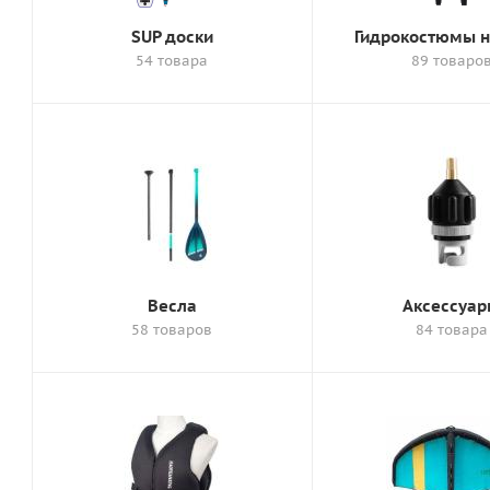
SUP доски
Гидрокостюмы 
54 товара
89 товаро
Весла
Аксессуа
58 товаров
84 товара