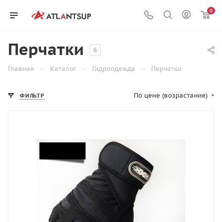
0
Перчатки
6
—
—
—
Главная
Каталог
Гидроодежда
Перчатки
По цене (возрастание)
ФИЛЬТР