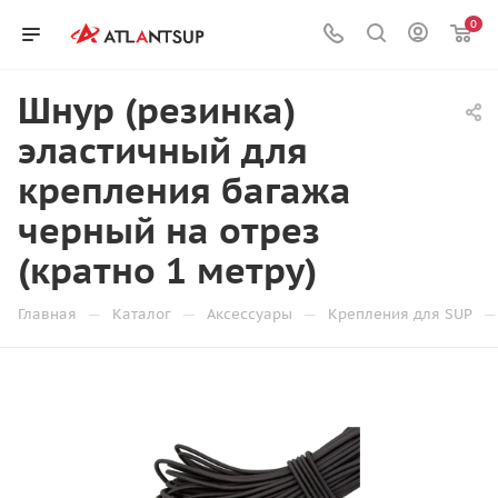
0
Шнур (резинка)
эластичный для
крепления багажа
черный на отрез
(кратно 1 метру)
—
—
—
—
Главная
Каталог
Аксессуары
Крепления для SUP