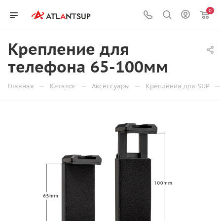
0
Крепление для
телефона 65-100мм
—
—
—
—
Главная
Каталог
Аксессуары
Крепления для SUP