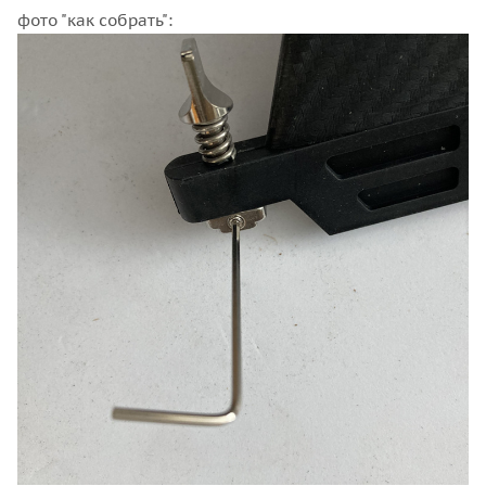
фото "как собрать":