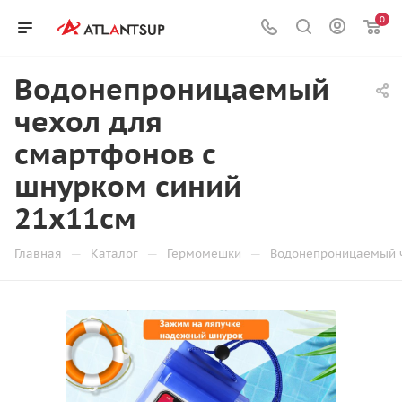
0
Водонепроницаемый
чехол для
смартфонов с
шнурком синий
21х11см
—
—
—
Главная
Каталог
Гермомешки
Водонепроницаемый ч