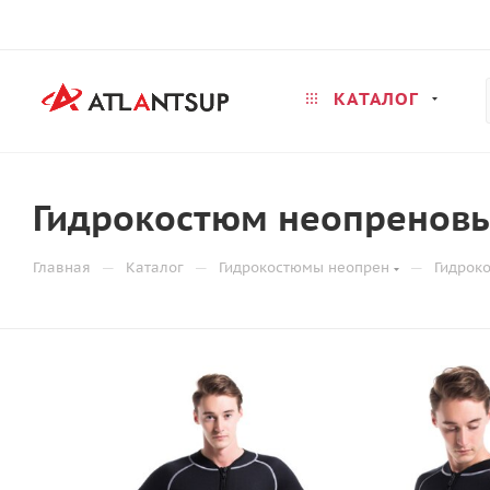
КАТАЛОГ
Гидрокостюм неопреновы
—
—
—
Главная
Каталог
Гидрокостюмы неопрен
Гидрок