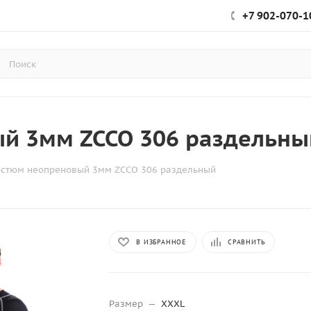
+7 902-070-1
й 3мм ZCCO 306 раздельны
остюм неопреновый 3мм ZCCO 306 раздельный
В ИЗБРАННОЕ
СРАВНИТЬ
Размер
—
XXXL