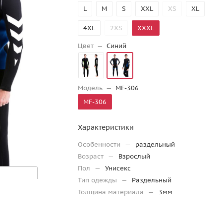
L
M
S
XXL
XS
XL
4XL
2XS
XXXL
Цвет
—
Синий
Модель
—
MF-306
MF-306
Характеристики
Особенности
—
раздельный
Возраст
—
Взрослый
Пол
—
Унисекс
Тип одежды
—
Раздельный
Толщина материала
—
3мм