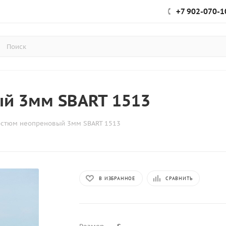
+7 902-070-1
й 3мм SBART 1513
остюм неопреновый 3мм SBART 1513
В ИЗБРАННОЕ
СРАВНИТЬ