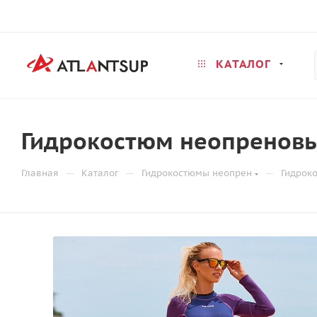
КАТАЛОГ
Гидрокостюм неопреновы
—
—
—
Главная
Каталог
Гидрокостюмы неопрен
Гидрок