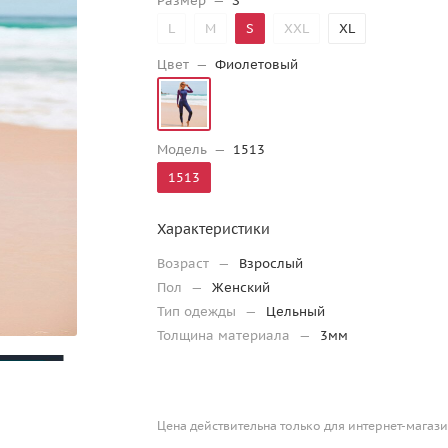
Размер
—
S
L
M
S
XXL
XL
Цвет
—
Фиолетовый
Модель
—
1513
1513
Характеристики
Возраст
—
Взрослый
Пол
—
Женский
Тип одежды
—
Цельный
Толщина материала
—
3мм
Цена действительна только для интернет-магази