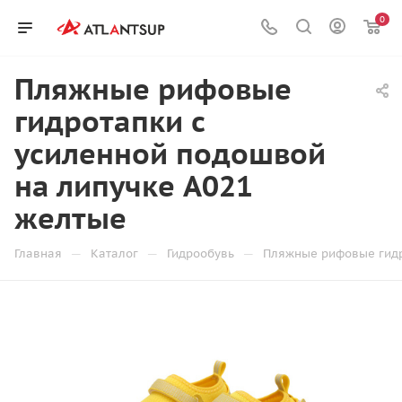
0
Пляжные рифовые
гидротапки с
усиленной подошвой
на липучке A021
желтые
—
—
—
Главная
Каталог
Гидрообувь
Пляжные рифовые гидр