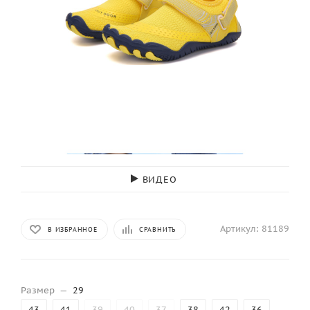
ВИДЕО
Артикул:
81189
В ИЗБРАННОЕ
СРАВНИТЬ
Размер
—
29
43
41
39
40
37
38
42
36