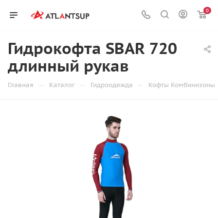
0
Гидрокофта SBAR 720
длинный рукав
—
—
—
Главная
Каталог
Гидроодежда
Кофты Комбинизоны