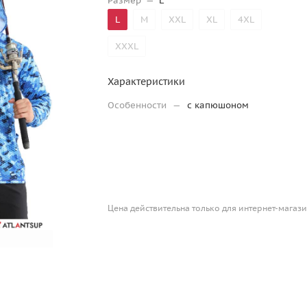
Размер
—
L
L
M
XXL
XL
4XL
XXXL
Характеристики
Особенности
—
с капюшоном
Цена действительна только для интернет-магази