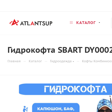
КАТАЛОГ
Гидрокофта SBART DY000
—
—
—
Главная
Каталог
Гидроодежда
Кофты Комбиниз