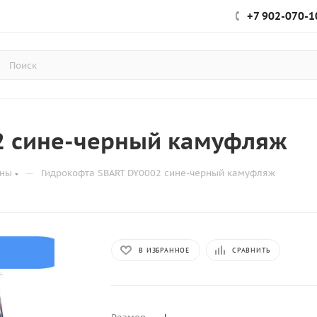
+7 902-070-1
2 сине-черный камуфляж
—
оны
Гидрокофта SBART DY0002 сине-черный камуфляж
В ИЗБРАННОЕ
СРАВНИТЬ