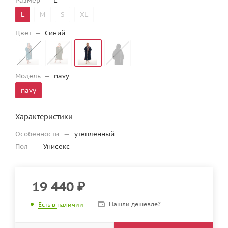
Размер
—
L
L
M
S
XL
Цвет
—
Синий
Модель
—
navy
navy
Характеристики
Особенности
—
утепленный
Пол
—
Унисекс
19 440
₽
Нашли дешевле?
Есть в наличии