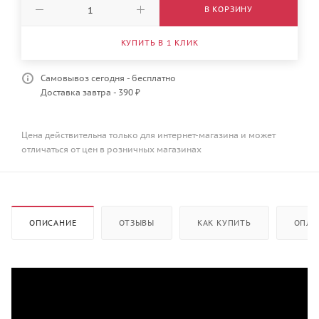
В КОРЗИНУ
КУПИТЬ В 1 КЛИК
Самовывоз сегодня - бесплатно
Доставка завтра - 390 ₽
Цена действительна только для интернет-магазина и может
отличаться от цен в розничных магазинах
ОПИСАНИЕ
ОТЗЫВЫ
КАК КУПИТЬ
ОПЛА