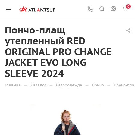
0
Пончо-плащ
утепленный RED
ORIGINAL PRO CHANGE
JACKET EVO LONG
SLEEVE 2024
—
—
—
—
Главная
Каталог
Гидроодежда
Пончо
Пончо-пла