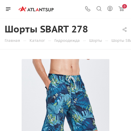
0
Шорты SBART 278
—
—
—
—
Главная
Каталог
Гидроодежда
Шорты
Шорты SB