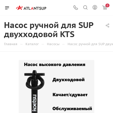
0
Насос ручной для SUP
двухходовой KTS
—
—
—
Главная
Каталог
Насосы
Насос ручной для SUP дву