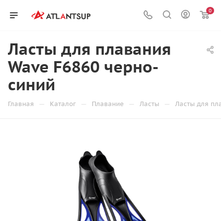
0
Ласты для плавания
Wave F6860 черно-
синий
—
—
—
—
Главная
Каталог
Плавание
Ласты
Ласты для пл