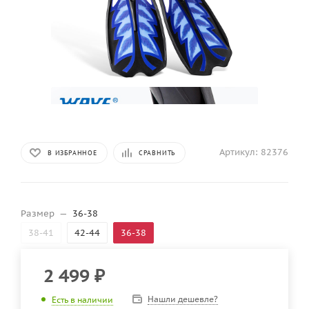
Артикул:
82376
В ИЗБРАННОЕ
СРАВНИТЬ
Размер
—
36-38
38-41
42-44
36-38
2 499
₽
Нашли дешевле?
Есть в наличии