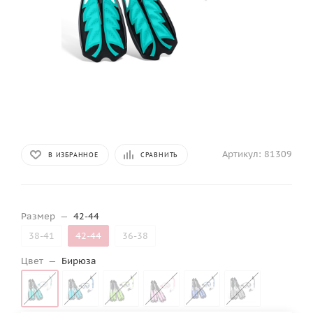
Артикул:
81309
В ИЗБРАННОЕ
СРАВНИТЬ
Размер
—
42-44
38-41
42-44
36-38
Цвет
—
Бирюза