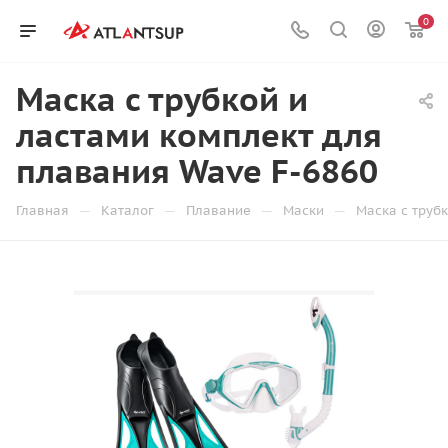
0
Маска с трубкой и
ластами комплект для
плавания Wave F-6860
—
—
—
—
Главная
Каталог
Плавание
Маски
Маска с труб