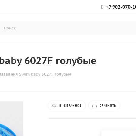
+7 902-070-1
baby 6027F голубые
плавания Swim baby 6027F голубые
В ИЗБРАННОЕ
СРАВНИТЬ