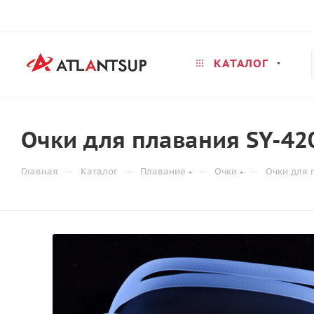
КАТАЛОГ
Очки для плавания SY-42
—
—
—
—
Главная
Каталог
Плавание
Очки
Очки для 