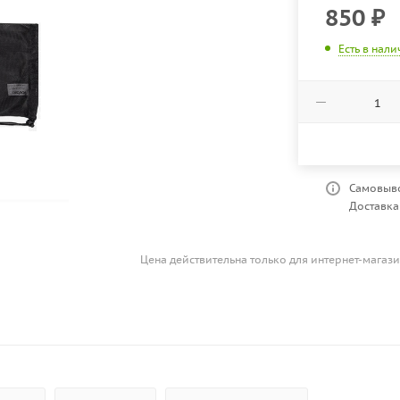
850
₽
Есть в нал
Самовыво
Доставка 
Цена действительна только для интернет-магази