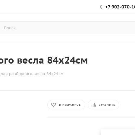
+7 902-070-1
ого весла 84х24см
 для разборного весла 84х24см
В ИЗБРАННОЕ
СРАВНИТЬ