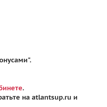
онусами".
бинете
.
тратьте на atlantsup.ru и