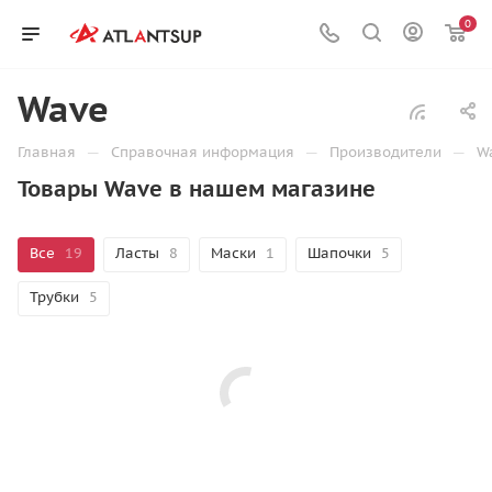
0
Wave
—
—
—
Главная
Справочная информация
Производители
W
Товары Wave в нашем магазине
Все
19
Ласты
8
Маски
1
Шапочки
5
Трубки
5