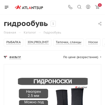
0
гидрообувь
1
—
—
Главная
Каталог
Гидрообувь
РЫБАЛКА
ION,PROLIMIT
Тапочки, сланцы
Носки
По цене (возрастание)
ФИЛЬТР